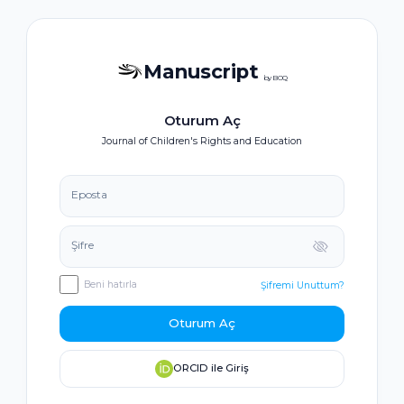
Manuscript
by BOQ
Oturum Aç
Journal of Children's Rights and Education
Eposta
Şifre
Beni hatırla
Şifremi Unuttum?
Oturum Aç
ORCID ile Giriş