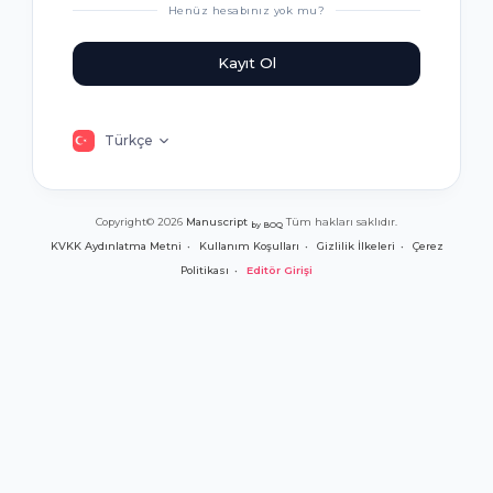
Henüz hesabınız yok mu?
Kayıt Ol
Türkçe
Copyright© 2026
Manuscript
Tüm hakları saklıdır.
by BOQ
KVKK Aydınlatma Metni
Kullanım Koşulları
Gizlilik İlkeleri
Çerez
Politikası
Editör Girişi